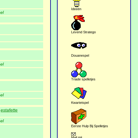
Ideeën
el
Levend Stratego
Douanespel
el
Triade spelletjes
el
Kwartetspel
,
estafette
el
Eerste Hulp Bij Spelletjes
Mail mij