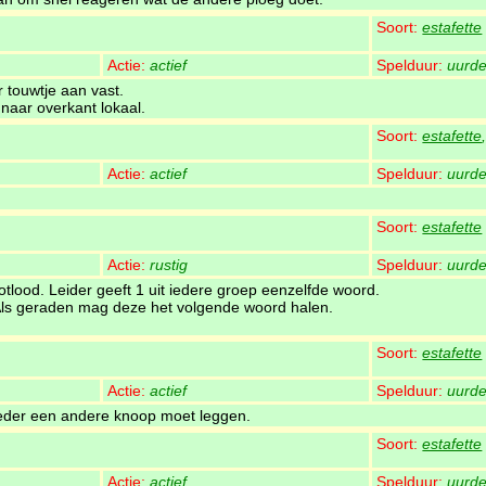
Soort:
estafette
Actie:
actief
Spelduur:
uurde
r touwtje aan vast.
 naar overkant lokaal.
Soort:
estafette
Actie:
actief
Spelduur:
uurde
Soort:
estafette
Actie:
rustig
Spelduur:
uurde
otlood. Leider geeft 1 uit iedere groep eenzelfde woord.
Als geraden mag deze het volgende woord halen.
Soort:
estafette
Actie:
actief
Spelduur:
uurde
 ieder een andere knoop moet leggen.
Soort:
estafette
Actie:
actief
Spelduur:
uurde