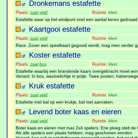
Dronkemans estafette
Plaats:
zaal
,
veld
Ruimte:
klein
Estafette waar op het eindpunt snel een aantal keren gedraa
Kaartgooi estafette
Plaats:
zaal
,
veld
Ruimte:
klein
Race. Zover een speelkaart gegooid wordt, mag men verder g
Koster estafette
Plaats:
zaal
,
bos
Ruimte:
klein
Estafette waarbij een brandende kaars overgebracht moet wor
Variant: In bos, waxinelichtje in potje. Twee posten, halverweg
Kruk estafette
Plaats:
zaal
,
veld
Ruimte:
klein
Estafette met bal op een krukje, bal niet aanraken.
Levend boter kaas en eieren
Plaats:
zaal
,
veld
Ruimte:
klein
Boter kaas en eieren met max 2x4 spelers. Ene ploeg stelt de 
Als alle spelers een plaats hebben, mag geschoven worden.
Variant: kan ook in estafettevorm gespeeld worden, het gaat 