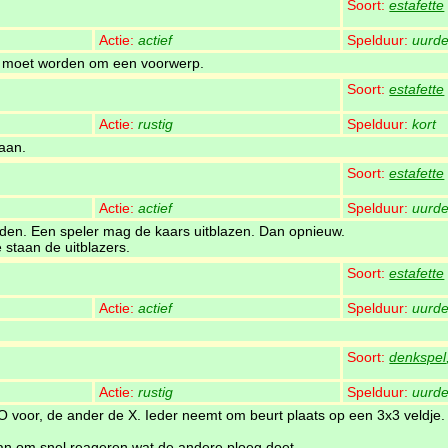
Soort:
estafette
Actie:
actief
Spelduur:
uurde
id moet worden om een voorwerp.
Soort:
estafette
Actie:
rustig
Spelduur:
kort
aan.
Soort:
estafette
Actie:
actief
Spelduur:
uurde
den. Een speler mag de kaars uitblazen. Dan opnieuw.
e staan de uitblazers.
Soort:
estafette
Actie:
actief
Spelduur:
uurde
Soort:
denkspel
Actie:
rustig
Spelduur:
uurde
O voor, de ander de X. Ieder neemt om beurt plaats op een 3x3 veldje.
dan om snel reageren wat de andere ploeg doet.