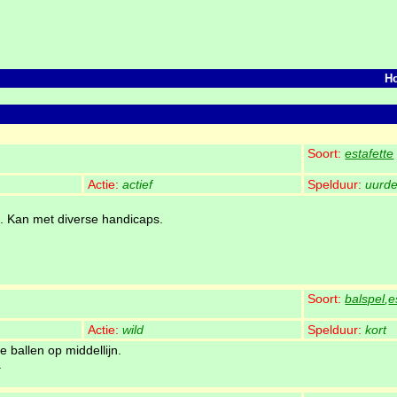
H
Soort:
estafette
Actie:
actief
Spelduur:
uurde
ij. Kan met diverse handicaps.
Soort:
balspel
,
e
Actie:
wild
Spelduur:
kort
 ballen op middellijn.
.