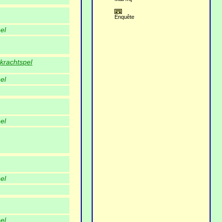
Enquête
el
,
krachtspel
el
el
el
el