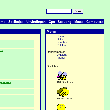
ome
|
Spelletjes
|
Uitvindingen
|
Gps
|
Scouting
|
Meteo
|
Computers
Menu
Home
Links
Donaties
Colofon
el
Departementen
Dr.Daan
Anansi
Spelletjes
101 Spelletjes
stafette
Kennismaking