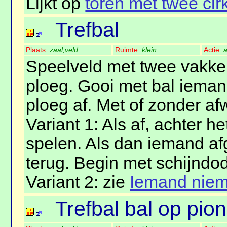
Lijkt op
toren met twee cir
Trefbal
Plaats:
zaal
,
veld
Ruimte:
klein
Actie:
a
Speelveld met twee vakken
ploeg. Gooi met bal iema
ploeg af. Met of zonder af
Variant 1: Als af, achter h
spelen. Als dan iemand a
terug. Begin met schijndod
Variant 2: zie
Iemand nie
Trefbal bal op pion