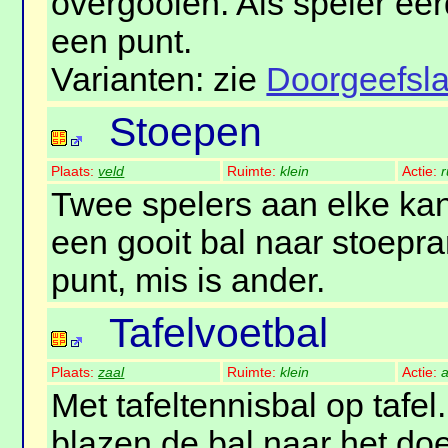
overgooien. Als speler ee
een punt.
Varianten: zie
Doorgeefsl
Stoepen
Plaats:
veld
Ruimte:
klein
Actie:
r
Twee spelers aan elke kan
een gooit bal naar stoepra
punt, mis is ander.
Tafelvoetbal
Plaats:
zaal
Ruimte:
klein
Actie:
a
Met tafeltennisbal op tafel
blazen de bal naar het doe