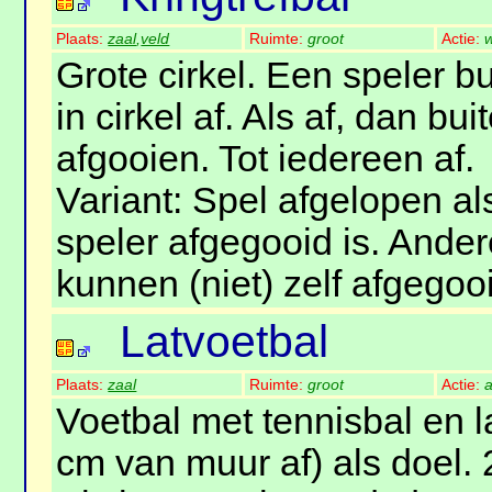
Plaats:
zaal
,
veld
Ruimte:
groot
Actie:
w
Grote cirkel. Een speler bu
in cirkel af. Als af, dan bu
afgooien. Tot iedereen af.
Variant: Spel afgelopen a
speler afgegooid is. Ande
kunnen (niet) zelf afgegoo
Latvoetbal
Plaats:
zaal
Ruimte:
groot
Actie:
a
Voetbal met tennisbal en l
cm van muur af) als doel. 