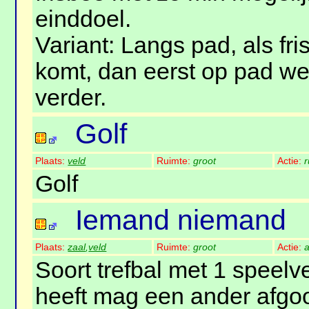
einddoel.
Variant: Langs pad, als fr
komt, dan eerst op pad w
verder.
Golf
Plaats:
veld
Ruimte:
groot
Actie:
r
Golf
Iemand niemand
Plaats:
zaal
,
veld
Ruimte:
groot
Actie:
a
Soort trefbal met 1 speelve
heeft mag een ander afgoo