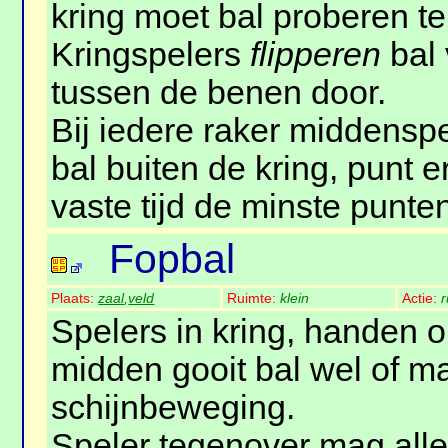
kring moet bal proberen te
Kringspelers
flipperen
bal 
tussen de benen door.
Bij iedere raker middenspe
bal buiten de kring, punt e
vaste tijd de minste punte
Fopbal
Plaats:
zaal
,
veld
Ruimte:
klein
Actie:
r
Spelers in kring, handen o
midden gooit bal wel of m
schijnbeweging.
Speler tegenover mag all