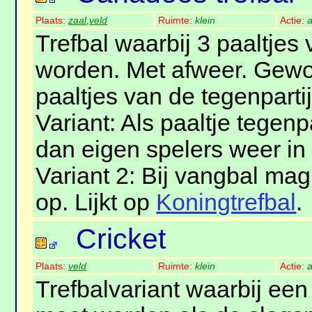
Plaats:
zaal
,
veld
Ruimte:
klein
Actie:
a
Trefbal waarbij 3 paaltje
worden. Met afweer. Gewo
paaltjes van de tegenpart
Variant: Als paaltje tegen
dan eigen spelers weer in 
Variant 2: Bij vangbal ma
op. Lijkt op
Koningtrefbal
.
Cricket
Plaats:
veld
Ruimte:
klein
Actie:
a
Trefbalvariant waarbij ee