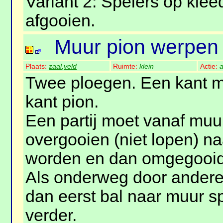
Variant 2: Spelers op kle
afgooien.
Muur pion werpen
Plaats:
zaal
,
veld
Ruimte:
klein
Actie:
a
Twee ploegen. Een kant 
kant pion.
Een partij moet vanaf muu
overgooien (niet lopen) na
worden en dan omgegooid
Als onderweg door andere 
dan eerst bal naar muur s
verder.