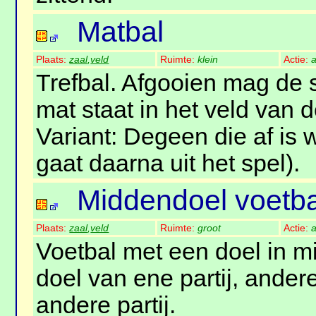
Matbal
Plaats:
zaal
,
veld
Ruimte:
klein
Actie:
a
Trefbal. Afgooien mag de 
mat staat in het veld van d
Variant: Degeen die af is 
gaat daarna uit het spel).
Middendoel voetba
Plaats:
zaal
,
veld
Ruimte:
groot
Actie:
a
Voetbal met een doel in m
doel van ene partij, ander
andere partij.