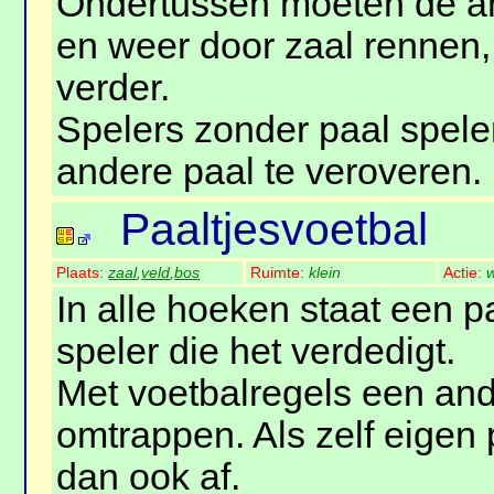
Ondertussen moeten de a
en weer door zaal rennen,
verder.
Spelers zonder paal spel
andere paal te veroveren.
Paaltjesvoetbal
Plaats:
zaal
,
veld
,
bos
Ruimte:
klein
Actie:
w
In alle hoeken staat een pa
speler die het verdedigt.
Met voetbalregels een and
omtrappen. Als zelf eigen
dan ook af.