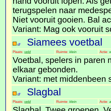
hand vooruit lopen. Als ge
terugspelen naar medespe
Niet vooruit gooien. Bal ach
Variant: Mag ook vooruit 
Siamees voetbal
Plaats:
veld
Ruimte:
klein
Actie:
w
Voetbal, spelers in paren 
elkaar gebonden.
Variant: met middenbeen s
Slagbal
Plaats:
veld
Ruimte:
klein
Actie:
a
Slagbal. Twee groepen. V