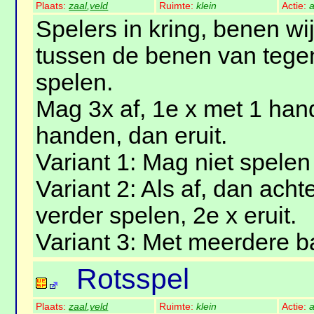
Plaats:
zaal
,
veld
Ruimte:
klein
Actie:
a
Spelers in kring, benen w
tussen de benen van tege
spelen.
Mag 3x af, 1e x met 1 han
handen, dan eruit.
Variant 1: Mag niet spele
Variant 2: Als af, dan ach
verder spelen, 2e x eruit.
Variant 3: Met meerdere ba
Rotsspel
Plaats:
zaal
,
veld
Ruimte:
klein
Actie:
a