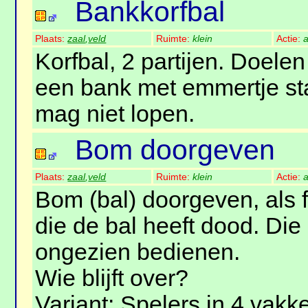
Bankkorfbal
Plaats:
zaal
,
veld
Ruimte:
klein
Actie:
a
Korfbal, 2 partijen. Doelen
een bank met emmertje st
mag niet lopen.
Bom doorgeven
Plaats:
zaal
,
veld
Ruimte:
klein
Actie:
a
Bom (bal) doorgeven, als f
die de bal heeft dood. Die
ongezien bedienen.
Wie blijft over?
Variant: Spelers in 4 vak