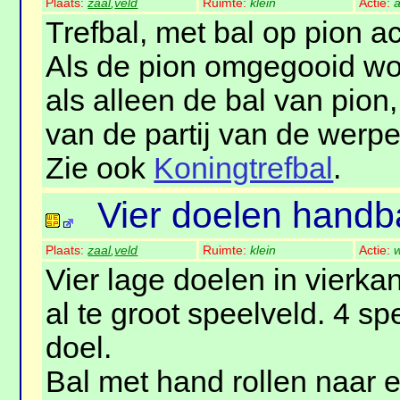
Plaats:
zaal
,
veld
Ruimte:
klein
Actie:
a
Trefbal, met bal op pion ac
Als de pion omgegooid wor
als alleen de bal van pion, 
van de partij van de werper
Zie ook
Koningtrefbal
.
Vier doelen handb
Plaats:
zaal
,
veld
Ruimte:
klein
Actie:
w
Vier lage doelen in vierka
al te groot speelveld. 4 sp
doel.
Bal met hand rollen naar e