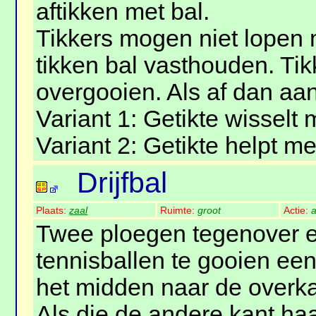
aftikken met bal.
Tikkers mogen niet lopen m
tikken bal vasthouden. Ti
overgooien. Als af dan aan
Variant 1: Getikte wisselt m
Variant 2: Getikte helpt m
Drijfbal
Plaats:
zaal
Ruimte:
groot
Actie:
a
Twee ploegen tegenover e
tennisballen te gooien een
het midden naar de overka
Als die de andere kant haal