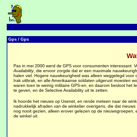
Gps
/ Gps
Wat
Pas in mei 2000 werd de GPS voor consumenten interessant. Vo
Availability
, die ervoor zorgde dat er een maximale nauwkeurig
halen viel. Hogere nauwkeurigheid was alleen weggelegd voor de
Irak uitbrak, en alle Amerikaanse soldaten uitgerust moesten 
waren toen te weinig militaire GPS-en, en daarom besloot het
te geven, en de Selective Availability uit te zetten.
Ik hoorde het nieuws op Usenet, en rende meteen naar de win
nadrukkelijk afraden van de winkelier overigens, die dat nieuw
nog nooit gezien, alleen erover gelezen op de nieuwsgroepen, e
de winkel uit.