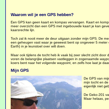
Waarom wil je een GPS hebben?
Een GPS kan geen kaart en kompas vervangen. Kaart en kompas 
meer overzicht dan een GPS met ingebouwde kaart je kan geven
kaarsrechte lijn.
Toch zal ik nooit meer de deur uitgaan zonder mijn GPS. De mee
een geheugen vast waar je geweest bent op ongeveer 5 meter e
Earth) in je leunstoel over wilt doen.
Maar ook tijdens de tocht heb ik vaak bij zeer slecht zicht door 
voren de belangrijke plaatsen vastleggen in zogenaamde
waypo
koers bent naar het volgende waypoint, en zelfs hoe laat je daa
Mijn GPS
De GPS van mijn 
mijn tocht en de
eigenlijk niet g
De Geko-201 van 
Maar helaas, per