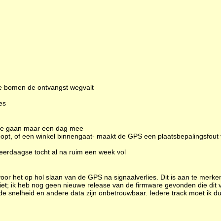
ge bomen de ontvangst wegvalt
es
type gaan maar een dag mee
e loopt, of een winkel binnengaat- maakt de GPS een plaatsbepalingsfou
meerdaagse tocht al na ruim een week vol
oor het op hol slaan van de GPS na signaalverlies. Dit is aan te merke
et; ik heb nog geen nieuwe release van de firmware gevonden die dit v
elde snelheid en andere data zijn onbetrouwbaar. Iedere track moet ik 