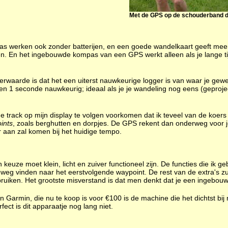
Met de GPS op de schouderband d
werken ook zonder batterijen, en een goede wandelkaart geeft meer d
. En het ingebouwde kompas van een GPS werkt alleen als je lange tij
rwaarde is dat het een uiterst nauwkeurige logger is van waar je gewe
n 1 seconde nauwkeurig; ideaal als je je wandeling nog eens (geproje
de track op mijn display te volgen voorkomen dat ik teveel van de koers 
ints
, zoals berghutten en dorpjes. De GPS rekent dan onderweg voor je
r aan zal komen bij het huidige tempo.
keuze moet klein, licht en zuiver functioneel zijn. De functies die ik ge
 weg vinden naar het eerstvolgende waypoint. De rest van de extra's zul 
ebruiken. Het grootste misverstand is dat men denkt dat je een ingebou
Garmin, die nu te koop is voor €100 is de machine die het dichtst bij 
fect is dit apparaatje nog lang niet.