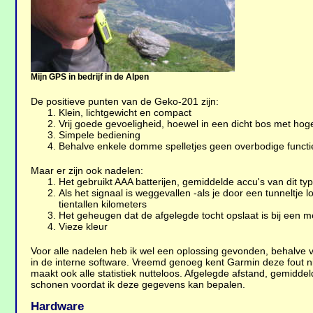
Mijn GPS in bedrijf in de Alpen
De positieve punten van de Geko-201 zijn:
Klein, lichtgewicht en compact
Vrij goede gevoeligheid, hoewel in een dicht bos met ho
Simpele bediening
Behalve enkele domme spelletjes geen overbodige functi
Maar er zijn ook nadelen:
Het gebruikt AAA batterijen, gemiddelde accu's van dit 
Als het signaal is weggevallen -als je door een tunneltj
tientallen kilometers
Het geheugen dat de afgelegde tocht opslaat is bij een 
Vieze kleur
Voor alle nadelen heb ik wel een oplossing gevonden, behalve v
in de interne software. Vreemd genoeg kent Garmin deze fout ni
maakt ook alle statistiek nutteloos. Afgelegde afstand, gemidd
schonen voordat ik deze gegevens kan bepalen.
Hardware