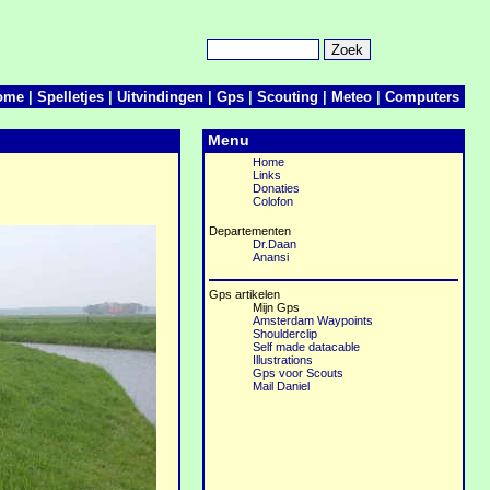
ome
|
Spelletjes
|
Uitvindingen
|
Gps
|
Scouting
|
Meteo
|
Computers
Menu
Home
Links
Donaties
Colofon
Departementen
Dr.Daan
Anansi
Gps artikelen
Mijn Gps
Amsterdam Waypoints
Shoulderclip
Self made datacable
Illustrations
Gps voor Scouts
Mail Daniel