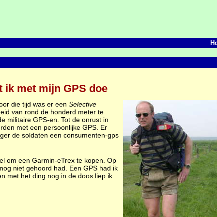
H
 ik met mijn GPS doe
or die tijd was er een
Selective
heid van rond de honderd meter te
 militaire GPS-en. Tot de onrust in
worden met een persoonlijke GPS. Er
 leger de soldaten een consumenten-gps
kel om een Garmin-eTrex te kopen. Op
s nog niet gehoord had. Een GPS had ik
n met het ding nog in de doos liep ik