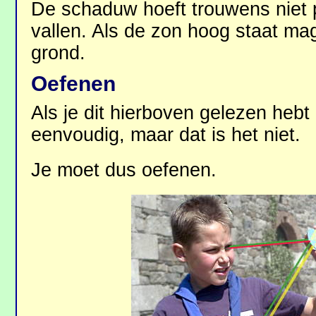
De schaduw hoeft trouwens niet p
vallen. Als de zon hoog staat m
grond.
Oefenen
Als je dit hierboven gelezen hebt 
eenvoudig, maar dat is het niet.
Je moet dus oefenen.