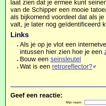
laat zien dat je ermee kunt seinen,
van de Schipper een mooie tatoea
als bijkomend voordeel dat als je
valt, je later nog geïdentificeerd
Links
Als je op je vlot een internetv
intussen hier zien hoe je een
Bouw een
seinsleutel
Wat is een
retroreflector?
Geef een reactie:
Mijn naam: