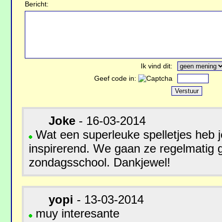
Bericht:
Ik vind dit:
Geef code in:
Joke
- 16-03-2014
Wat een superleuke spelletjes heb 
inspirerend. We gaan ze regelmatig 
zondagsschool. Dankjewel!
yopi
- 13-03-2014
muy interesante