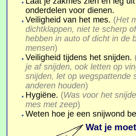
Laat je zakmes zien en leg uit
onder­delen voor dienen.
Veiligheid van het mes.
(
Het m
dicht­klappen, niet te scherp o
hebben in auto of dicht in de
mensen
)
Veiligheid tijdens het snijden.
je af snijden, ook letten op v
snijden, let op wegspattende s
anderen houden
)
Hygiëne.
(
Was voor het snijde
mes met zeep
)
Weten hoe je een snijwond be
Wat je moe