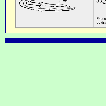
En als
de dra