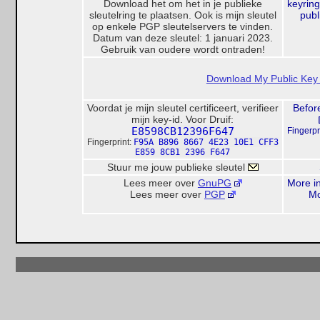
Download het om het in je publieke
keyrin
sleutelring te plaatsen. Ook is mijn sleutel
publ
op enkele PGP sleutelservers te vinden.
Datum van deze sleutel: 1 januari 2023.
Gebruik van oudere wordt ontraden!
Download My Public Key 
Voordat je mijn sleutel certificeert, verifieer
Before
mijn key-id. Voor Druif:
E8598CB12396F647
Fingerpr
Fingerprint:
F95A B896 8667 4E23 10E1 CFF3
E859 8CB1 2396 F647
Stuur me jouw publieke sleutel
Lees meer over
GnuPG
More i
Lees meer over
PGP
Mo