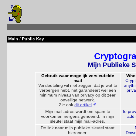
Main
/ Public Key
Cryptogra
Mijn Publieke S
Gebruik waar mogelijk versleutelde
Wher
mail
Cryp
Versleuteling wil niet zeggen dat je wat te
anythi
verbergen hebt, het garandeert wel een
priv
minimum niveau van privacy op dit zeer
onveilige netwerk.
Zie ook
dit artikel
Mijn mail adres wordt om spam te
To prev
voorkomen nergens genoemd. In mijn
addr
sleutel staat mijn mail-adres.
De link naar mijn publieke sleutel staat
hieronder.
Downl