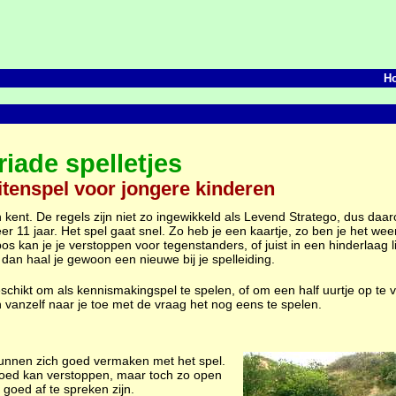
H
riade spelletjes
itenspel voor jongere kinderen
 kent. De regels zijn niet zo ingewikkeld als Levend Stratego, dus daarom
 11 jaar. Het spel gaat snel. Zo heb je een kaartje, zo ben je het weer
bos kan je je verstoppen voor tegenstanders, of juist in een hinderlaag
nt dan haal je gewoon een nieuwe bij je spelleiding.
geschikt om als kennismakingspel te spelen, of om een half uurtje op te 
en vanzelf naar je toe met de vraag het nog eens te spelen.
kunnen zich goed vermaken met het spel.
e goed kan verstoppen, maar toch zo open
goed af te spreken zijn.