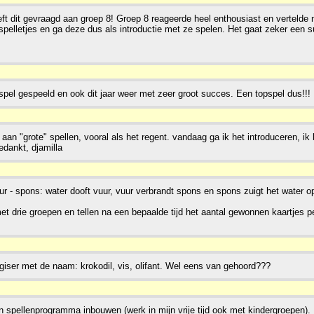
eft dit gevraagd aan groep 8! Groep 8 reageerde heel enthousiast en vertelde m
spelletjes en ga deze dus als introductie met ze spelen. Het gaat zeker een 
s-spel gespeeld en ook dit jaar weer met zeer groot succes. Een topspel dus!!
 aan "grote" spellen, vooral als het regent. vandaag ga ik het introduceren, i
edankt, djamilla
uur - spons: water dooft vuur, vuur verbrandt spons en spons zuigt het water o
met drie groepen en tellen na een bepaalde tijd het aantal gewonnen kaartjes p
rgiser met de naam: krokodil, vis, olifant. Wel eens van gehoord???
jn spellenprogramma inbouwen (werk in mijn vrije tijd ook met kindergroepen).