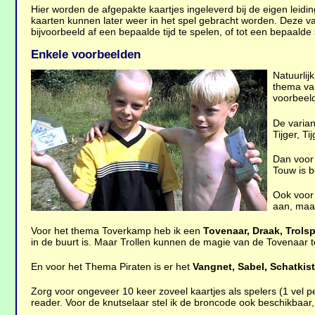
Hier worden de afgepakte kaartjes ingeleverd bij de eigen leidi
kaarten kunnen later weer in het spel gebracht worden. Deze va
bijvoorbeeld af een bepaalde tijd te spelen, of tot een bepaalde 
Enkele voorbeelden
Natuurlij
thema van
voorbeeld
De varian
Tijger, T
Dan voor 
Touw is b
Ook voor 
aan, maar
Voor het thema Toverkamp heb ik een
Tovenaar, Draak, Trolsp
in de buurt is. Maar Trollen kunnen de magie van de Tovenaar t
En voor het Thema Piraten is er het
Vangnet, Sabel, Schatkis
Zorg voor ongeveer 10 keer zoveel kaartjes als spelers (1 vel pe
reader. Voor de knutselaar stel ik de broncode ook beschikbaar,