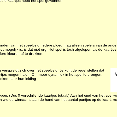
ste kaartjes heeft het spel gewonnen.
teinden van het speelveld. Iedere ploeg mag alleen spelers van de ande
et mogelijk is, is dat niet erg. Het spel is toch afgelopen als de kaartj
dere kleuren af te drukken.
verspreidt zich over het speelveld. Je kunt de regel stellen dat
 kaartjes mogen halen. Om meer dynamiek in het spel te brengen,
eken naar hun leiding.
tippen. (Dus 9 verschillende kaartjes totaal.) Aan het eind van het spel
len wie de winnaar is aan de hand van het aantal puntjes op de kaart, 