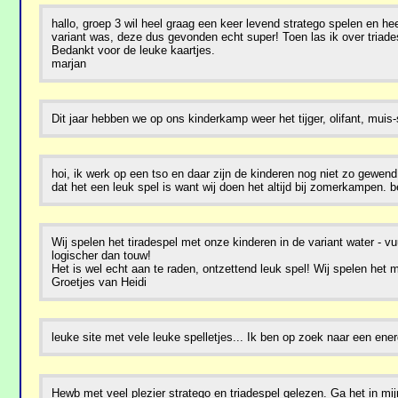
hallo, groep 3 wil heel graag een keer levend stratego spelen en he
variant was, deze dus gevonden echt super! Toen las ik over triade
Bedankt voor de leuke kaartjes.
marjan
Dit jaar hebben we op ons kinderkamp weer het tijger, olifant, mui
hoi, ik werk op een tso en daar zijn de kinderen nog niet zo gewend
dat het een leuk spel is want wij doen het altijd bij zomerkampen. b
Wij spelen het tiradespel met onze kinderen in de variant water - v
logischer dan touw!
Het is wel echt aan te raden, ontzettend leuk spel! Wij spelen het 
Groetjes van Heidi
leuke site met vele leuke spelletjes... Ik ben op zoek naar een ene
Hewb met veel plezier stratego en triadespel gelezen. Ga het in mi