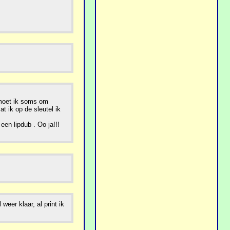
r moet ik soms om
at ik op de sleutel ik
een lipdub . Oo ja!!!
eer klaar, al print ik