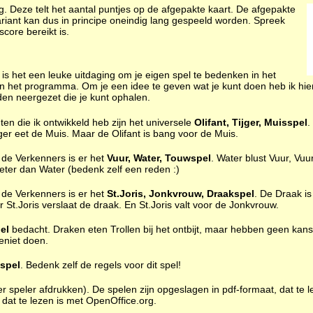
ng. Deze telt het aantal puntjes op de afgepakte kaart. De afgepakte
riant kan dus in principe oneindig lang gespeeld worden. Spreek
score bereikt is.
k is het een leuke uitdaging om je eigen spel te bedenken in het
 het programma. Om je een idee te geven wat je kunt doen heb ik hie
en neergezet die je kunt ophalen.
ten die ik ontwikkeld heb zijn het universele
Olifant, Tijger, Muisspel
.
ijger eet de Muis. Maar de Olifant is bang voor de Muis.
de Verkenners is er het
Vuur, Water, Touwspel
. Water blust Vuur, Vuu
eter dan Water (bedenk zelf een reden :)
de Verkenners is er het
St.Joris, Jonkvrouw, Draakspel
. De Draak i
 St.Joris verslaat de draak. En St.Joris valt voor de Jonkvrouw.
el
bedacht. Draken eten Trollen bij het ontbijt, maar hebben geen kan
eniet doen.
tspel
. Bedenk zelf de regels voor dit spel!
r speler afdrukken). De spelen zijn opgeslagen in pdf-formaat, dat te l
 dat te lezen is met OpenOffice.org.