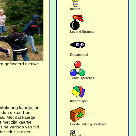
Ideeën
Levend Stratego
Douanespel
 en gefaseerd nieuwe
Triade spelletjes
Kwartetspel
illekeurig kaartje, en
eiden elkaar hun
ak. Met dat kaartje
 met zijn kaartje
Eerste Hulp Bij Spelletjes
 na verloop van tijd
er telt zijn eigen
Mail mij