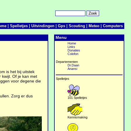
ome
|
Spelletjes
|
Uitvindingen
|
Gps
|
Scouting
|
Meteo
|
Computers
Menu
Home
Links
Donaties
Colofon
Departementen
Dr.Daan
Anansi
 is het bij uitstek
 kwijt. Of je kan met
Spelletjes
 liggen voor degene die
vullen. Zorg er dus
101 Spelletjes
Kennismaking