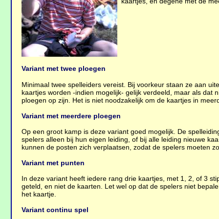
kaartjes, en degene met de mee
Variant met twee ploegen
Minimaal twee spelleiders vereist. Bij voorkeur staan ze aan ui
kaartjes worden -indien mogelijk- gelijk verdeeld, maar als dat ni
ploegen op zijn. Het is niet noodzakelijk om de kaartjes in meer
Variant met meerdere ploegen
Op een groot kamp is deze variant goed mogelijk. De spelleiding 
spelers alleen bij hun eigen leiding, of bij alle leiding nieuwe
kunnen de posten zich verplaatsen, zodat de spelers moeten zo
Variant met punten
In deze variant heeft iedere rang drie kaartjes, met 1, 2, of 3 s
geteld, en niet de kaarten. Let wel op dat de spelers niet bepa
het kaartje.
Variant continu spel