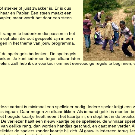
 sterker of juist zwakker is. Er is dus
Schaar en Papier. Een steen maakt een
papier, maar wordt bot door een steen.
.
elf rangen te bedenken die passen in het
ophalen die ooit gespeeld zijn in een
angen in het thema van jouw programma.
elf de spelregels bedenken. De spelregels
nkan. Je kunt iedereen tegen elkaar laten
spelen. Zelf heb ik de voorkeur om met eenvoudige regels te beginnen,
deze variant is minimaal een spelleider nodig. Iedere speler krijgt een w
os ingaan. Daar mogen ze elkaar tikken. Als iemand getikt is moeten b
et hoogste kaartje heeft neemt het kaartje in, en stopt het in de broekz
e verliezer haalt een nieuw kaartje bij de spelleider, de winnaar speelt
 van gelijke rang, dan worden handjes geschud, en gaat men verder. Als
lleider de spelers zonder kaartje bij zich. Al gauw is iedereen terug. Ied