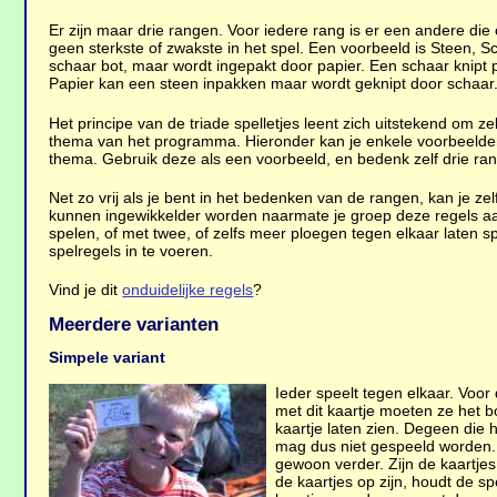
Er zijn maar drie rangen. Voor iedere rang is er een andere die of
geen sterkste of zwakste in het spel. Een voorbeeld is Steen, 
schaar bot, maar wordt ingepakt door papier. Een schaar knipt 
Papier kan een steen inpakken maar wordt geknipt door schaar
Het principe van de triade spelletjes leent zich uitstekend om z
thema van het programma. Hieronder kan je enkele voorbeelden 
thema. Gebruik deze als een voorbeeld, en bedenk zelf drie r
Net zo vrij als je bent in het bedenken van de rangen, kan je z
kunnen ingewikkelder worden naarmate je groep deze regels aa
spelen, of met twee, of zelfs meer ploegen tegen elkaar laten 
spelregels in te voeren.
Vind je dit
onduidelijke regels
?
Meerdere varianten
Simpele variant
Ieder speelt tegen elkaar. Voor 
met dit kaartje moeten ze het b
kaartje laten zien. Degeen die h
mag dus niet gespeeld worden. D
gewoon verder. Zijn de kaartjes
de kaartjes op zijn, houdt de spe