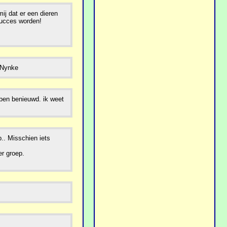
ij dat er een dieren
succes worden!
! Nynke
k ben benieuwd. ik weet
p.. Misschien iets
er groep.