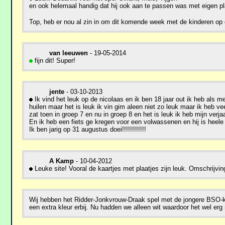
en ook helemaal handig dat hij ook aan te passen was met eigen pla
Top, heb er nou al zin in om dit komende week met de kinderen op
van leeuwen
- 19-05-2014
fijn dit! Super!
jente
- 03-10-2013
Ik vind het leuk op de nicolaas en ik ben 18 jaar out ik heb als 
huilen maar het is leuk ik vin gim aleen niet zo leuk maar ik heb veel
zat toen in groep 7 en nu in groep 8 en het is leuk ik heb mijn verja
En ik heb een fiets ge kregen voor een volwassenen en hij is heele
Ik ben jarig op 31 augustus doei!!!!!!!!!!!!
A Kamp
- 10-04-2012
Leuke site! Vooral de kaartjes met plaatjes zijn leuk. Omschrijvin
Wij hebben het Ridder-Jonkvrouw-Draak spel met de jongere BSO-kind
een extra kleur erbij. Nu hadden we alleen wit waardoor het wel er