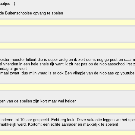
atjes : )
 de Buitenschoolse opvang te spelen
meester meester hilbert die is super ardig en ik zort soms nog ge pest en daa
 vrienden in een hele snele tijt want ik zit net pas op de nicolaasschool irst z
ardag al ge viert
 maal zwart :dus mijn vraag is er ook Een vilmpje van de nicolaas op youtube 
gen van de spellen zijn kort maar wel helder.
eren tot 10 jaar gespeeld. Echt erg leuk! Deze vakantie leggen we het spel w
g makkelijk werd. Kortom: een echte aanrader en makkelijk te spelen!