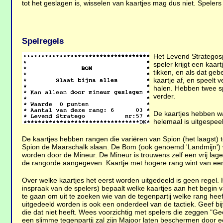
tot het geslagen is, wisselen van kaartjes mag dus niet. Speler
Spelregels
Het Levend Strategospe
speler krijgt een kaar
tikken, en als dat ge
kaartje af, en speelt v
halen. Hebben twee sp
verder.
De kaartjes hebben wa
helemaal is uitgespeel
De kaartjes hebben rangen die variëren van Spion (het laagst)
Spion de Maarschalk slaan. De Bom (ook genoemd 'Landmijn') 
worden door de Mineur. De Mineur is trouwens zelf een vrij lage
de rangorde aangegeven. Kaartje met hogere rang wint van een
Over welke kaartjes het eerst worden uitgedeeld is geen regel. 
inspraak van de spelers) bepaalt welke kaartjes aan het begin v
te gaan om uit te zoeken wie van de tegenpartij welke rang he
uitgedeeld worden is ook een onderdeel van de tactiek. Geef bij
die dat niet heeft. Wees voorzichtig met spelers die zeggen "Geef
een slimme tegenpartij zal zijn Majoor laten beschermen door 