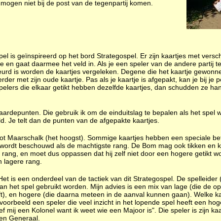
s mogen niet bij de post van de tegenpartij komen.
l is geïnspireerd op het bord Strategospel. Er zijn kaartjes met versc
tje en gaat daarmee het veld in. Als je een speler van de andere partij 
beurd is worden de kaartjes vergeleken. Degene die het kaartje gewonn
erder met zijn oude kaartje. Pas als je kaartje is afgepakt, kan je bij je
elers die elkaar getikt hebben dezelfde kaartjes, dan schudden ze ha
ardepunten. Die gebruik ik om de einduitslag te bepalen als het spel w
d. Je telt dan de punten van de afgepakte kaartjes.
 tot Maarschalk (het hoogst). Sommige kaartjes hebben een speciale be
wordt beschouwd als de machtigste rang. De Bom mag ook tikken en k
 rang, en moet dus oppassen dat hij zelf niet door een hogere getikt wo
 lagere rang.
Het is een onderdeel van de tactiek van dit Strategospel. De spelleider
an het spel gebruikt worden. Mijn advies is een mix van lage (die de op
eft), en hogere (die daarna meteen in de aanval kunnen gaan). Welke k
voorbeeld een speler die veel inzicht in het lopende spel heeft een ho
 mij een Kolonel want ik weet wie een Majoor is". Die speler is zijn kaar
een Generaal.