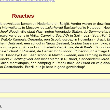
Reacties
alle downloads komen uit Nederland en België. Verder waren er downlo
a international
te Moscow, de
Lislerherad Basisschool
te Notodden Noo
chool
Woodinville staat Washington Verenigde Staten, de
Summerclub K
rswerker ergens in Afrika,
Camping Spa d'Or
in Sart - Lez - Spa,
High 
 Watoto
Kampala Oeganda, een
Scoutinggroep
in Holambra - Brazil,
B
em Duitsland, een school in Nieuw Zeeland,
Sophia University
Tokio,
ns in Engeland,
Khaya
Port Elizabeth Zuid Afrika, de
Al Kafilah School
in
onale School
in Rusland, de
Center for Outdoor Educacion
in Santiago C
te Huancayo Peru, een school in Malmö Zweden, een camping in Itali
orczak Stichting
voor een kinderkamp in Rusland,
L'AccolademOlèron
Salles-Monflanquin, een camping in Empoli Italie, de
Hilton
en vele and
n Castrolanda- Brazil, dus je bent in goed gezelschap!
t.