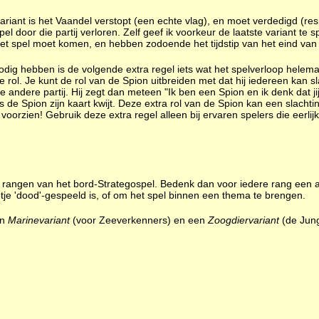
variant is het Vaandel verstopt (een echte vlag), en moet verdedigd (r
el door die partij verloren. Zelf geef ik voorkeur de laatste variant te 
 het spel moet komen, en hebben zodoende het tijdstip van het eind van 
nodig hebben is de volgende extra regel iets wat het spelverloop hele
 rol. Je kunt de rol van de Spion uitbreiden met dat hij iedereen kan s
 andere partij. Hij zegt dan meteen "Ik ben een Spion en ik denk dat jij
s is de Spion zijn kaart kwijt. Deze extra rol van de Spion kan een slacht
voorzien! Gebruik deze extra regel alleen bij ervaren spelers die eerlij
 de rangen van het bord-Strategospel. Bedenk dan voor iedere rang een
tje 'dood'-gespeeld is, of om het spel binnen een thema te brengen.
en
Marinevariant
(voor Zeeverkenners) en een
Zoogdiervariant
(de Jung