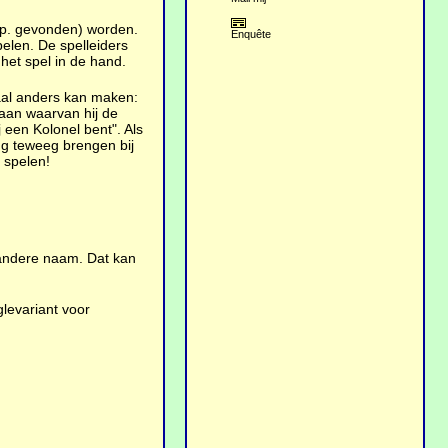
esp. gevonden) worden.
Enquête
spelen. De spelleiders
het spel in de hand.
maal anders kan maken:
laan waarvan hij de
 een Kolonel bent". Als
ing teweeg brengen bij
k spelen!
 andere naam. Dat kan
levariant voor