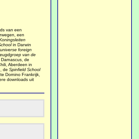
ads van een
rwegen, een
oningsleiten
School
in Darwin
luniverse foreign
jeugdgroep van de
 Damascus, de
hili, Aberdeen in
ë, de
Spinfield School
te Domino Frankrijk,
ere downloads uit