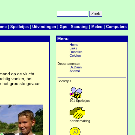
ome
|
Spelletjes
|
Uitvindingen
|
Gps
|
Scouting
|
Meteo
|
Computers
Menu
Home
Links
Donaties
Colofon
Departementen
Dr.Daan
Anansi
emand op de vlucht.
chtig voelen, het
Spelletjes
n het grootste gevaar
.
101 Spelletjes
Kennismaking