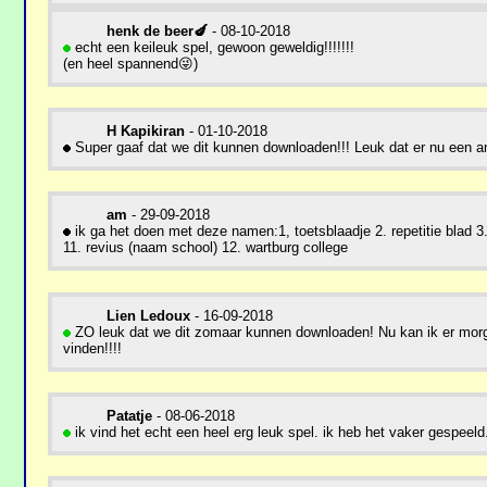
henk de beer🍆
- 08-10-2018
echt een keileuk spel, gewoon geweldig!!!!!!!
(en heel spannend😜)
H Kapikiran
- 01-10-2018
Super gaaf dat we dit kunnen downloaden!!! Leuk dat er nu een an
am
- 29-09-2018
ik ga het doen met deze namen:1, toetsblaadje 2. repetitie blad 3. 
11. revius (naam school) 12. wartburg college
Lien Ledoux
- 16-09-2018
ZO leuk dat we dit zomaar kunnen downloaden! Nu kan ik er morg
vinden!!!!
Patatje
- 08-06-2018
ik vind het echt een heel erg leuk spel. ik heb het vaker gespeeld