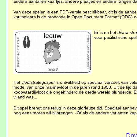
andere aantallen kaartjes, andere plaatjes en andere rangen d
Van deze spelen is een PDF-versie beschikbaar, dit is de aanb
knutselaars is de broncode in Open Document Format (ODG) o
Er is nu het
dierenstr
voor pacifistische spe
Het
vlootstrategospel
is ontwikkeld op speciaal verzoek van vele
model van onze marinevloot in de jaren rond 1950. Uit de tijd 
koopvaardijvloot die ongehinderd de derde wereld plunderde. En
vijand was...
Dit spel brengt ons terug in deze glorieuze tijd. Speciaal aan
nog eens mores wil bijbrengen. -Of als de andere varianten kapo
Dow