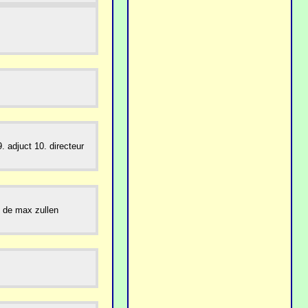
. adjuct 10. directeur
 de max zullen