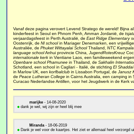
Vanaf deze pagina verovert Levend Stratego de wereld! Bijna 
kinderfeest in Seoul en Phnom Penh, Amman Jordanië, de
tsjat
verjaardagsfeest in Perth Australië, de
East Ridge Elementary s
Oostenrijk, de
Nl school
in Mariager Denemarken, een vrijwillige
Australiëe, de
Phuket Wittayalai School
Thailand,
NTC Kampala
language school
Anhui provincie China,
JugendRotesKreuz
Coch
internationale kerk
in Vientiane Laos, een familieweekend erge
Openbare school Phamunee
in Thailand, de
Sakhalin Internati
Schotland, een school in Cagliari - Italië, de stichting
El Shaddai
in Marlow UK, een
korfbalclub
in Lissabon Portugal, de
Janusz K
de
Peace Lutheran College
in Cairns Australia, een camping in 
Curacao Nederlandse Antillen, voor het Jeugdwerk in de Kerk va
marijke
- 14-08-2020
dank je wel, wij zijn er heel blij mee
Miranda
- 18-06-2019
Dank je wel voor de kaartjes. Het ziet er allemaal heel verzorgd ui