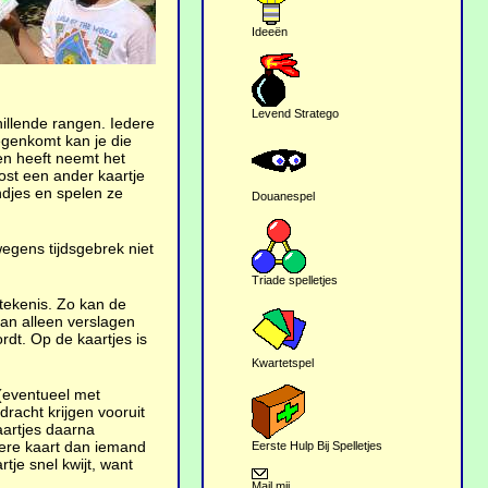
Ideeën
Levend Stratego
hillende rangen. Iedere
tegenkomt kan je die
en heeft neemt het
 post een ander kaartje
ndjes en spelen ze
Douanespel
egens tijdsgebrek niet
Triade spelletjes
tekenis. Zo kan de
an alleen verslagen
rdt. Op de kaartjes is
Kwartetspel
 (eventueel met
dracht krijgen vooruit
aartjes daarna
gere kaart dan iemand
Eerste Hulp Bij Spelletjes
tje snel kwijt, want
Mail mij