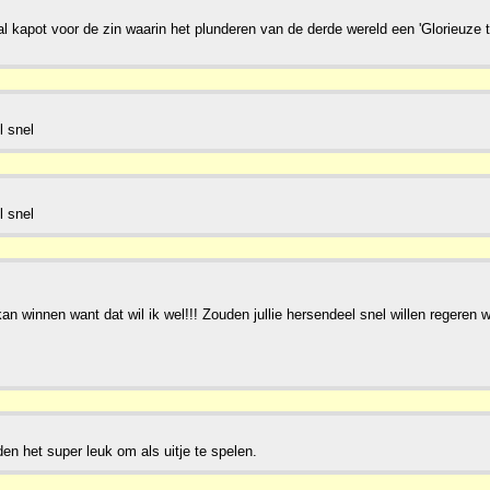
l kapot voor de zin waarin het plunderen van de derde wereld een 'Glorieuze t
l snel
l snel
kan winnen want dat wil ik wel!!! Zouden jullie hersendeel snel willen regeren 
n het super leuk om als uitje te spelen.