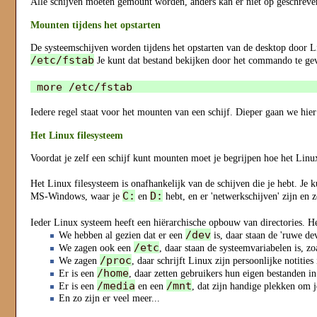
Alle schijven moeten gemount worden, anders kan er niet op geschrev
Mounten tijdens het opstarten
De systeemschijven worden tijdens het opstarten van de desktop door 
/etc/fstab
Je kunt dat bestand bekijken door het commando te ge
Iedere regel staat voor het mounten van een schijf. Dieper gaan we hier 
Het Linux filesysteem
Voordat je zelf een schijf kunt mounten moet je begrijpen hoe het Linu
Het Linux filesysteem is onafhankelijk van de schijven die je hebt. Je ku
C:
D:
MS-Windows, waar je
en
hebt, en er 'netwerkschijven' zijn en z
Ieder Linux systeem heeft een hiërarchische opbouw van directories. H
/dev
We hebben al gezien dat er een
is, daar staan de 'ruwe de
/etc
We zagen ook een
, daar staan de systeemvariabelen is, z
/proc
We zagen
, daar schrijft Linux zijn persoonlijke notities 
/home
Er is een
, daar zetten gebruikers hun eigen bestanden in
/media
/mnt
Er is een
en een
, dat zijn handige plekken om 
En zo zijn er veel meer...