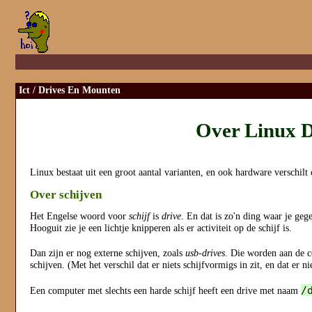
Ict
/ Drives En Mounten
Over Linux D
Linux bestaat uit een groot aantal varianten, en ook hardware verschil
Over schijven
Het Engelse woord voor
schijf
is
drive
. En dat is zo'n ding waar je gege
Hooguit zie je een lichtje knipperen als er activiteit op de schijf is.
Dan zijn er nog externe schijven, zoals
usb-drives
. Die worden aan de 
schijven. (Met het verschil dat er niets schijfvormigs in zit, en dat er ni
/
Een computer met slechts een harde schijf heeft een drive met naam