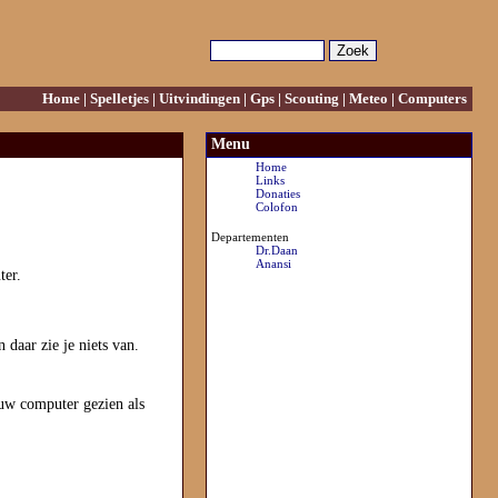
Home
|
Spelletjes
|
Uitvindingen
|
Gps
|
Scouting
|
Meteo
|
Computers
Menu
Home
Links
Donaties
Colofon
Departementen
Dr.Daan
Anansi
ter.
 daar zie je niets van.
w computer gezien als