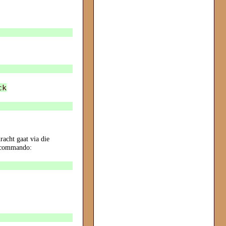
ck
racht gaat via die
et commando: