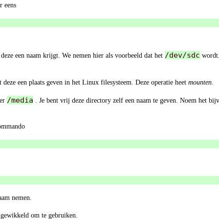
r eens
/dev/sdc
t, deze een naam krijgt. We nemen hier als voorbeeld dat het
wordt.
st deze een plaats geven in het Linux filesysteem. Deze operatie heet
mounten
.
/media
der
. Je bent vrij deze directory zelf een naam te geven. Noem het bij
 commando
naam nemen.
ingewikkeld om te gebruiken.