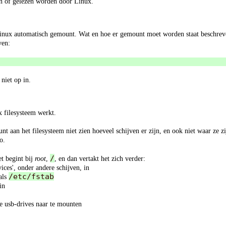
en of gelezen worden door Linux.
Linux automatisch gemount. Wat en hoe er gemount moet worden staat beschreve
ven:
niet op in.
x filesysteem werkt.
nt aan het filesysteem niet zien hoeveel schijven er zijn, en ook niet waar ze zi
o.
/
et begint bij
root
,
, en dan vertakt het zich verder:
vices', onder andere schijven, in
/etc/fstab
oals
in
je usb-drives naar te mounten