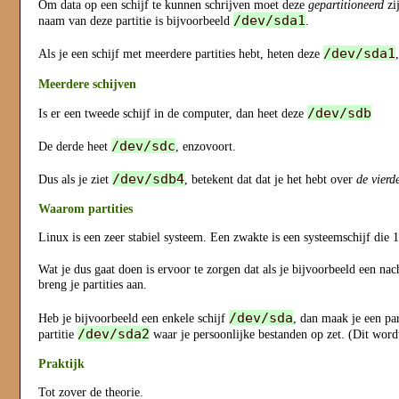
Om data op een schijf te kunnen schrijven moet deze
gepartitioneerd
zij
/dev/sda1
naam van deze partitie is bijvoorbeeld
.
/dev/sda1
Als je een schijf met meerdere partities hebt, heten deze
Meerdere schijven
/dev/sdb
Is er een tweede schijf in de computer, dan heet deze
/dev/sdc
De derde heet
, enzovoort.
/dev/sdb4
Dus als je ziet
, betekent dat dat je het hebt over
de vierd
Waarom partities
Linux is een zeer stabiel systeem. Een zwakte is een systeemschijf die 
Wat je dus gaat doen is ervoor te zorgen dat als je bijvoorbeeld een na
breng je partities aan.
/dev/sda
Heb je bijvoorbeeld een enkele schijf
, dan maak je een pa
/dev/sda2
partitie
waar je persoonlijke bestanden op zet. (Dit wor
Praktijk
Tot zover de theorie.