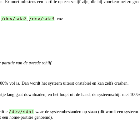
n. Er moet minstens een partitie op een schijf zijn, die bij voorkeur net zo groot
/dev/sda2
/dev/sda3
,
,
, enz.
e partitie van de tweede schijf
.
100% vol is. Dan wordt het systeem uiterst onstabiel en kan zelfs crashen.
chtje lang gaat downloaden, en het loopt uit de hand, de systeemschijf niet 100
/dev/sda1
rtitie
waar de systeembestanden op staan (dit wordt een systeem-
dt een home-partitie genoemd).