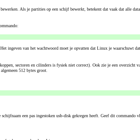
bewerken. Als je partities op een schijf bewerkt, betekent dat vaak dat alle data
t commando:
et ingeven van het wachtwoord moet je opvatten dat Linux je waarschuwt dat 
koppen, sectoren en cilinders is fysiek niet correct). Ook zie je een overzicht va
t algemeen 512 bytes groot.
e schijfnaam een pas ingestoken usb-disk gekregen heeft. Geef dit commando vl